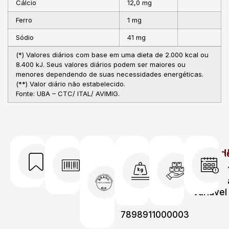
Cálcio
12,0 mg
Ferro
1 mg
Sódio
41 mg
(*) Valores diários com base em uma dieta de 2.000 kcal ou
8.400 kJ. Seus valores diários podem ser maiores ou
menores dependendo de suas necessidades energéticas.
(**) Valor diário não estabelecido.
Fonte: UBA – CTC/ ITAL/ AVIMIG.
Código
Código
Peso
Unidad
Código
DUN
de
por
por
1331
barras
caixa
caixa
17898911000000
EAN
20kg
Variável
13
7898911000003