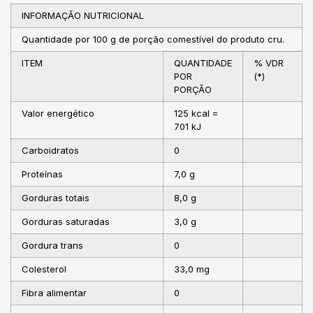
INFORMAÇÃO NUTRICIONAL
Quantidade por 100 g de porção comestível do produto cru.
ITEM
QUANTIDADE
% VDR
POR
(*)
PORÇÃO
Valor energético
125 kcal =
701 kJ
Carboidratos
0
Proteínas
7,0 g
Gorduras totais
8,0 g
Gorduras saturadas
3,0 g
Gordura trans
0
Colesterol
33,0 mg
Fibra alimentar
0