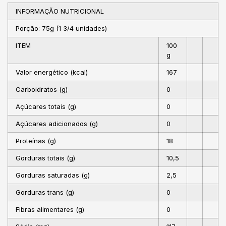
INFORMAÇÃO NUTRICIONAL
Porção: 75g (1 3/4 unidades)
ITEM
100
g
Valor energético (kcal)
167
Carboidratos (g)
0
Açúcares totais (g)
0
Açúcares adicionados (g)
0
Proteínas (g)
18
Gorduras totais (g)
10,5
Gorduras saturadas (g)
2,5
Gorduras trans (g)
0
Fibras alimentares (g)
0