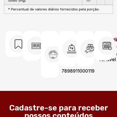
Sódio (mg)
117
* Percentual de valores diários fornecidos pela porção.
Código
Código
Peso
Unidad
Código
DUN
de
por
por
1196
barras
caixa
caixa
17898911000116
EAN
15kg
Variável
13
7898911000119
Cadastre-se para receber
nossos conteúdos