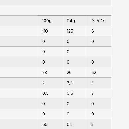
100g
114g
% VD*
110
125
6
0
0
0
0
0
0
0
0
23
26
52
2
2,3
3
0,5
0,6
3
0
0
0
0
0
0
56
64
3