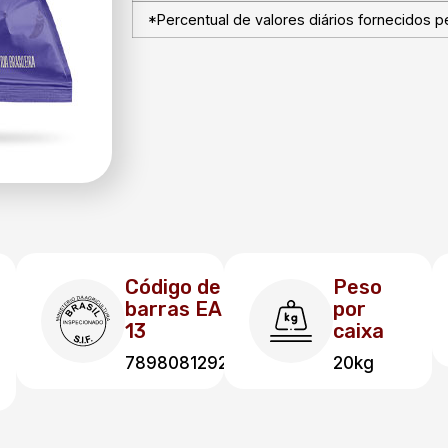
*Percentual de valores diários fornecidos p
Código de
Peso
barras EAN
por
13
caixa
7898081292635
20kg