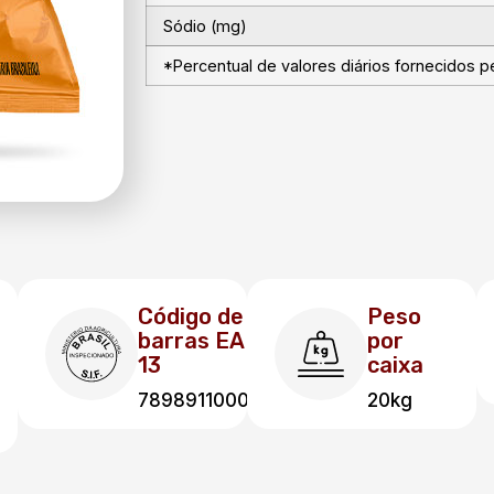
Sódio (mg)
*Percentual de valores diários fornecidos p
Código de
Peso
barras EAN
por
13
caixa
7898911000171
20kg