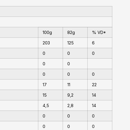
100g
82g
% VD*
203
125
6
0
0
0
0
0
0
0
0
17
11
22
15
9,2
14
4,5
2,8
14
0
0
0
0
0
0